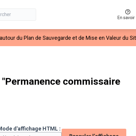
En savoir
autour du Plan de Sauvegarde et de Mise en Valeur du Si
 "Permanence commissaire
Mode d'affichage HTML :