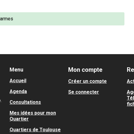
 Carmes
Mon compte
Re
Menu
Accueil
Créer un compte
Act
Agenda
Se connecter
Ag
Té
.
Consultations
fic
Mes idées pour mon
Quartier
Quartiers de Toulouse