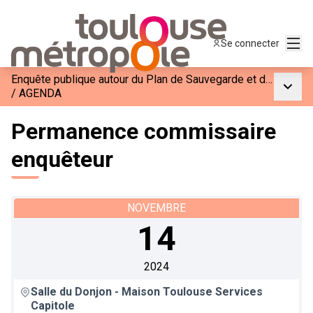
Menu
Se connecter
Enquête publique autour du Plan de Sauvegarde et de Mise en Valeur du Site Patrimonial Remarquable
Menu p
/
AGENDA
Permanence commissaire
enquêteur
NOVEMBRE
14
2024
Salle du Donjon - Maison Toulouse Services
Capitole