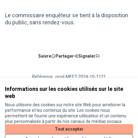
(Lien externe)
Le commissaire enquêteur se tient à la disposition
du public, sans rendez-vous.
Suivre
Partager
Signaler
Référence : prod-MEET-2024-10-1121
Numéro de version 2
(sur 2)
voir les autres versions
Ajouter au calendrier
Informations sur les cookies utilisés sur le site
web
Nous utilisons des cookies sur notre site Web pour améliorer la
Conditions d'utilisation
performance et les contenus du site. Les cookies nous
Paramètres des cookies
permettent de fournir une expérience utilisateur et un contenu
Je participe ! sur X
Je participe ! sur Facebook
Je participe ! sur Instagram
plus personnalisés à partir de nos canaux de médias sociaux.
(Lien externe)
(Lien externe)
(Lien externe)
Tout accepter