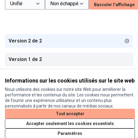
Basculer l’affichage
Version 2 de 2
Version 1 de 2
Informations sur les cookies utilisés sur le site web
Conditions d'utilisation
Nous utilisons des cookies sur notre site Web pour améliorer la
Paramètres des cookies
performance et les contenus du site. Les cookies nous permettent
Je participe ! sur X
Je participe ! sur Facebook
Je participe ! sur Instagram
de fournir une expérience utilisateur et un contenu plus
personnalisés à partir de nos canaux de médias sociaux.
(Lien externe)
(Lien externe)
(Lien externe)
Tout accepter
Accepter seulement les cookies essentiels
Licence Cre
(Lien extern
(Lien externe)
Site réalisé grâce au
logiciel libre Decidim
.
Paramètres
(Lien externe)