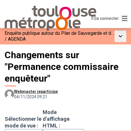
Men
Se connecter
Enquête publique autour du Plan de Sauvegarde et de Mise en Valeur du Site Patrimonial Remarquable
Menu p
/
AGENDA
Changements sur
"Permanence commissaire
enquêteur"
Webmaster jeparticipe
04/11/2024 09:21
Mode
Sélectionner le
d'affichage
mode de vue :
HTML :