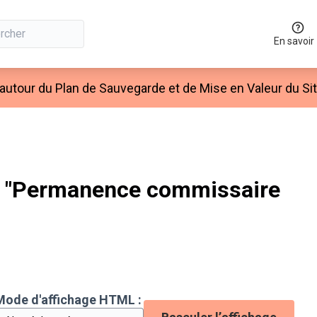
En savoir
autour du Plan de Sauvegarde et de Mise en Valeur du Si
 "Permanence commissaire
Mode d'affichage HTML :