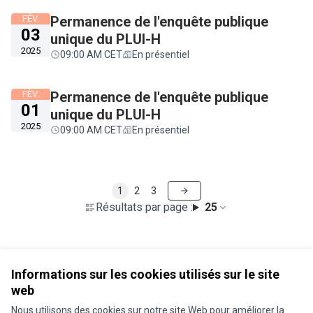
FÉV.
Permanence de l'enquête publique
03
unique du PLUI-H
2025
09:00 AM CET
En présentiel
FÉV.
Permanence de l'enquête publique
01
unique du PLUI-H
2025
09:00 AM CET
En présentiel
1
2
3
Résultats par page :
25
Voir toutes les rencontres annulées
Informations sur les cookies utilisés sur le site
web
Nous utilisons des cookies sur notre site Web pour améliorer la