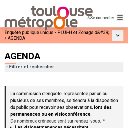
Menu
Se connecter
Enquête publique unique - PLUi-H et Zonage d&#39;Assainissement de Toulouse Métropole
Menu p
/
AGENDA
AGENDA
Filtrer et rechercher
Passer la carte
Leaflet
|
©
OpenStreetMap
contributors
L'élément suivant est une carte qui présente les éléments de c
+
La commission d’enquête, représentée par un ou
−
plusieurs de ses membres, se tiendra à la disposition
du public pour recevoir ses observations,
lors des
permanences ou en visioconférence
,
De nombreux créneaux sont sur rendez-vous.
(Lien externe
Les visiopermanences nécessitent