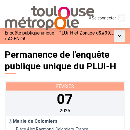
Menu
Se connecter
Enquête publique unique - PLUi-H et Zonage d&#39;Assainissement de Toulouse Métropole
Menu p
/
AGENDA
Permanence de l'enquête
publique unique du PLUI-H
FÉVRIER
07
2025
Mairie de Colomiers
1 Place Alex Raymond, Colomiers, France