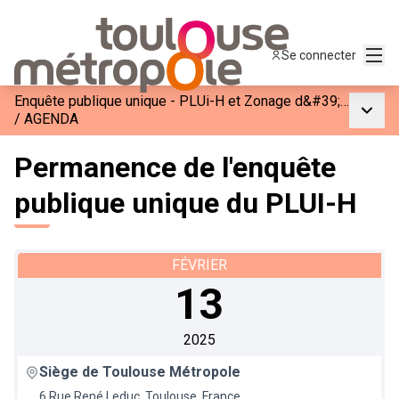
Menu
Se connecter
Enquête publique unique - PLUi-H et Zonage d&#39;Assainissement de Toulouse Métropole
Menu p
/
AGENDA
Permanence de l'enquête
publique unique du PLUI-H
FÉVRIER
13
2025
Siège de Toulouse Métropole
6 Rue René Leduc, Toulouse, France