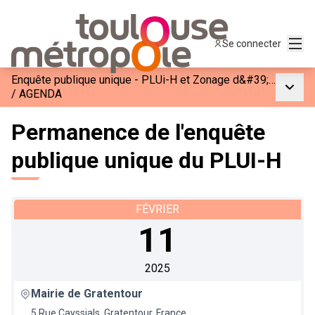
Menu
Se connecter
Enquête publique unique - PLUi-H et Zonage d&#39;Assainissement de Toulouse Métropole
Menu p
/
AGENDA
Permanence de l'enquête
publique unique du PLUI-H
FÉVRIER
11
2025
Mairie de Gratentour
5 Rue Cayssials, Gratentour, France