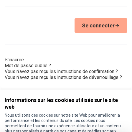
Se connecter
S'inscrire
Mot de passe oublié ?
Vous n’avez pas reçu les instructions de confirmation ?
Vous n’avez pas reçu les instructions de déverrouillage ?
Informations sur les cookies utilisés sur le site
web
Nous utilisons des cookies sur notre site Web pour améliorer la
Conditions d'utilisation
performance et les contenus du site. Les cookies nous
Paramètres des cookies
permettent de fournir une expérience utilisateur et un contenu
Je participe ! sur X
Je participe ! sur Facebook
Je participe ! sur Instagram
plus personnalisés à partir de nos canaux de médias sociaux.