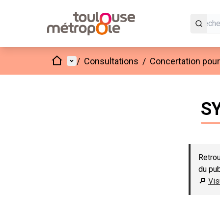
Accueil
Menu principal
/
Consultations
/
Concertation pour 
S
Retrou
du pu
🔎
Vis