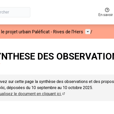
En savoir
Menu utilisat
le projet urbain Paléficat - Rives de l’Hers
/
YNTHESE DES OBSERVATIO
vez sur cette page la synthèse des observations et des propos
blic, déposées du 10 septembre au 10 octobre 2025.
ualisez le document en cliquant ici.
(S'ouvre dans un nouvel ongle