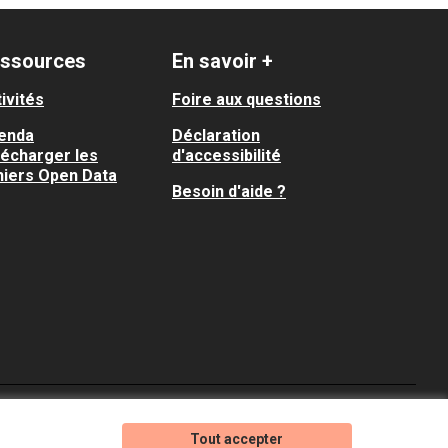
ssources
En savoir +
ivités
Foire aux questions
enda
Déclaration
lécharger les
d'accessibilité
hiers Open Data
Besoin d'aide ?
Je participe ! sur X
Je participe ! sur Faceboo
Je participe ! sur In
Tout accepter