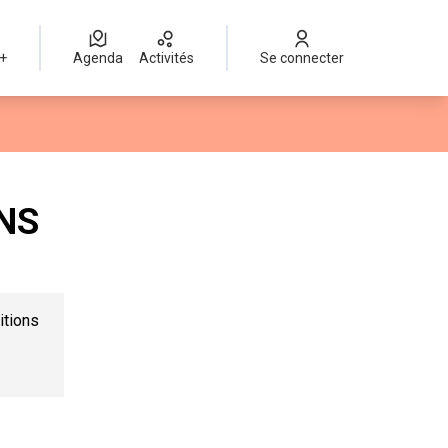
 +
Agenda
Activités
Se connecter
eur
NS
itions
t)