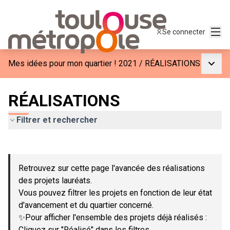
Menu
Se connecter
Menu p
Mes idées pour mon quartier ! 2021
/
RÉALISATIONS
RÉALISATIONS
Filtrer et rechercher
Passer la carte
Leaflet
|
©
OpenStreetMap
contributors
L'élément suivant est une carte qui présente les éléments de c
+
Retrouvez sur cette page l'avancée des réalisations
−
des projets lauréats.
Vous pouvez filtrer les projets en fonction de leur état
d'avancement et du quartier concerné.
✨Pour afficher l'ensemble des projets déjà réalisés :
Cliquez sur "Réalisé" dans les filtres