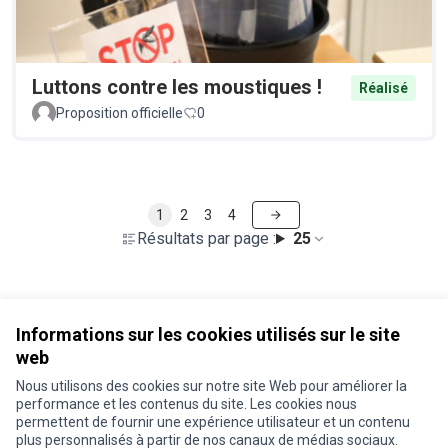
Luttons contre les moustiques !
Réalisé
Proposition officielle
0
1
2
3
4
Résultats par page :
25
Voir toutes les propositions retirées
Informations sur les cookies utilisés sur le site
web
Nous utilisons des cookies sur notre site Web pour améliorer la
Conditions d'utilisation
performance et les contenus du site. Les cookies nous
Paramètres des cookies
permettent de fournir une expérience utilisateur et un contenu
Je participe ! sur X
Je participe ! sur Facebook
Je participe ! sur Instagram
plus personnalisés à partir de nos canaux de médias sociaux.