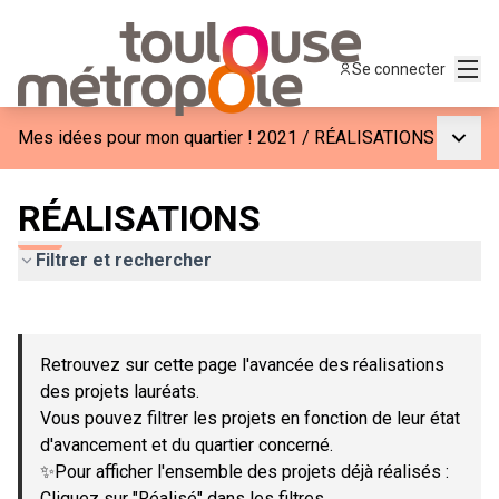
Menu
Se connecter
Menu p
Mes idées pour mon quartier ! 2021
/
RÉALISATIONS
RÉALISATIONS
Filtrer et rechercher
Passer la carte
Leaflet
|
©
OpenStreetMap
contributors
L'élément suivant est une carte qui présente les éléments de c
+
Retrouvez sur cette page l'avancée des réalisations
−
des projets lauréats.
Vous pouvez filtrer les projets en fonction de leur état
d'avancement et du quartier concerné.
✨Pour afficher l'ensemble des projets déjà réalisés :
Cliquez sur "Réalisé" dans les filtres