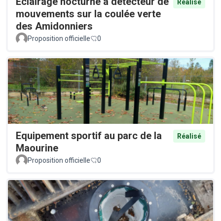
Éclairage nocturne à détecteur de
Réalisé
mouvements sur la coulée verte
des Amidonniers
Proposition officielle
0
Equipement sportif au parc de la
Réalisé
Maourine
Proposition officielle
0