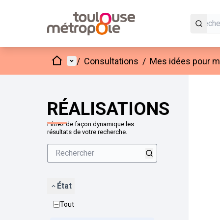
Accueil
Menu principal
/
Consultations
/
Mes idées pour mo
Passer
L'élément
+
−
RÉALISATIONS
Filtrez de façon dynamique les
résultats de votre recherche.
État
Tout