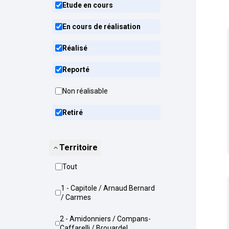
Etude en cours
En cours de réalisation
Réalisé
Reporté
Non réalisable
Retiré
Territoire
Tout
1 - Capitole / Arnaud Bernard
/ Carmes
2 - Amidonniers / Compans-
Caffarelli / Brouardel