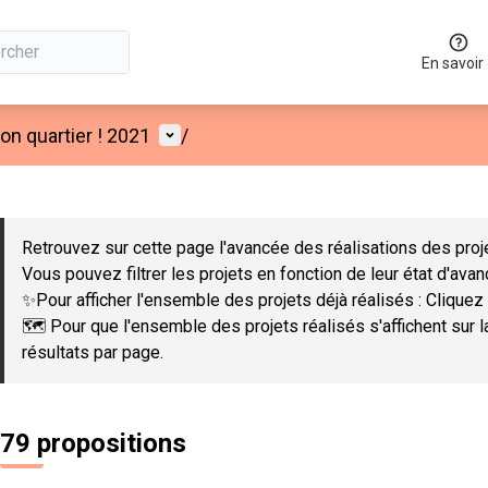
En savoir
Menu utilisateur
n quartier ! 2021
/
 la carte
 suivant est une carte qui présente les éléments de cette page co
Retrouvez sur cette page l'avancée des réalisations des proje
Vous pouvez filtrer les projets en fonction de leur état d'ava
✨Pour afficher l'ensemble des projets déjà réalisés : Cliquez 
🗺️ Pour que l'ensemble des projets réalisés s'affichent sur 
résultats par page.
79 propositions