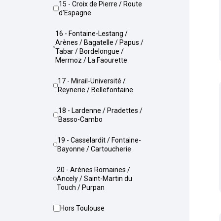
15 - Croix de Pierre / Route
d'Espagne
16 - Fontaine-Lestang /
Arènes / Bagatelle / Papus /
Tabar / Bordelongue /
Mermoz / La Faourette
17 - Mirail-Université /
Reynerie / Bellefontaine
18 - Lardenne / Pradettes /
Basso-Cambo
19 - Casselardit / Fontaine-
Bayonne / Cartoucherie
20 - Arènes Romaines /
Ancely / Saint-Martin du
Touch / Purpan
Hors Toulouse