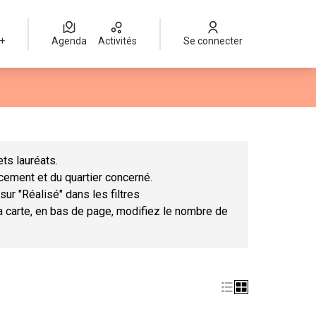
 +
Agenda
Activités
Se connecter
Leaflet
|
©
OpenStreetMap
contributors
mme des points de carte. L'élément peut être utilisé avec un lect
ts lauréats.
ncement et du quartier concerné.
sur "Réalisé" dans les filtres
la carte, en bas de page, modifiez le nombre de