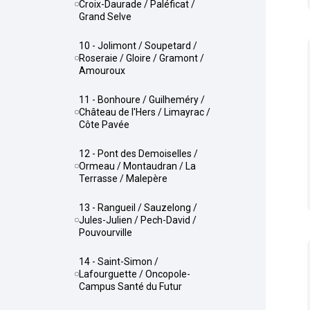
Croix-Daurade / Paléficat /
Grand Selve
10 - Jolimont / Soupetard /
Roseraie / Gloire / Gramont /
Amouroux
11 - Bonhoure / Guilheméry /
Château de l'Hers / Limayrac /
Côte Pavée
12 - Pont des Demoiselles /
Ormeau / Montaudran / La
Terrasse / Malepère
13 - Rangueil / Sauzelong /
Jules-Julien / Pech-David /
Pouvourville
14 - Saint-Simon /
Lafourguette / Oncopole-
Campus Santé du Futur