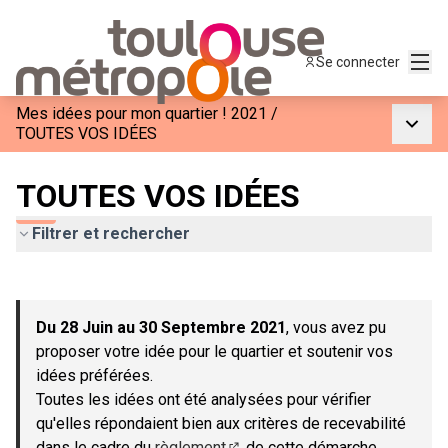
Menu
Se connecter
Mes idées pour mon quartier ! 2021
/
Menu p
TOUTES VOS IDÉES
TOUTES VOS IDÉES
Filtrer et rechercher
Passer la carte
Leaflet
|
©
OpenStreetMap
contributors
L'élément suivant est une carte qui présente les éléments de c
+
Du 28 Juin au 30 Septembre 2021
, vous avez pu
−
proposer votre idée pour le quartier et soutenir vos
idées préférées.
Toutes les idées ont été analysées pour vérifier
qu'elles répondaient bien aux critères de recevabilité
dans le cadre du
règlement
de cette démarche