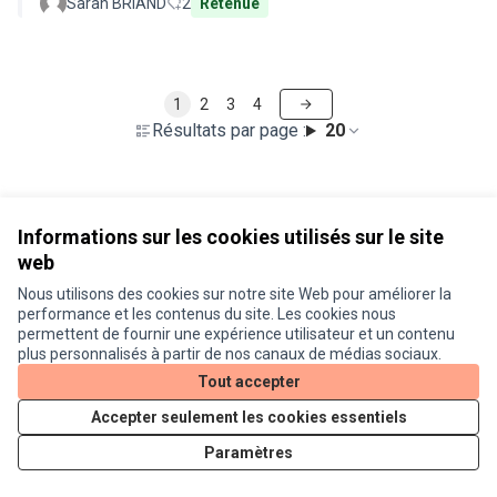
Sarah BRIAND
2
Retenue
1
2
3
4
Résultats par page :
20
Voir toutes les propositions retirées
Informations sur les cookies utilisés sur le site
web
Nous utilisons des cookies sur notre site Web pour améliorer la
Conditions d'utilisation
performance et les contenus du site. Les cookies nous
Paramètres des cookies
permettent de fournir une expérience utilisateur et un contenu
Je participe ! sur X
Je participe ! sur Facebook
Je participe ! sur Instagram
plus personnalisés à partir de nos canaux de médias sociaux.
(Lien externe)
(Lien externe)
(Lien externe)
Tout accepter
Accepter seulement les cookies essentiels
Licence Cre
(Lien extern
Paramètres
(Lien externe)
Site réalisé grâce au
logiciel libre Decidim
.
(Lien externe)