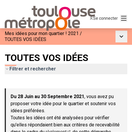
Menu
Se connecter
Mes idées pour mon quartier ! 2021
/
Menu p
TOUTES VOS IDÉES
TOUTES VOS IDÉES
Filtrer et rechercher
Passer la carte
Leaflet
|
©
OpenStreetMap
contributors
L'élément suivant est une carte qui présente les éléments de c
+
Du 28 Juin au 30 Septembre 2021
, vous avez pu
−
proposer votre idée pour le quartier et soutenir vos
idées préférées.
Toutes les idées ont été analysées pour vérifier
qu'elles répondaient bien aux critères de recevabilité
dans le cadre du
règlement
de cette démarche