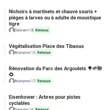
Nichoirs à martinets et chauve souris +
pièges à larves ou à adulte de moustique
tigre
Daniram
8
Retenue
Végétalisation Place des Tibaous
Anonyme
5
Retenue
Rénovation du Parc des Argoulets 🌳🌱🌺
🌻
Anonyme
7
Retenue
Eisenhower : Arbres pour pistes
cyclables
Daniram
6
Retenue