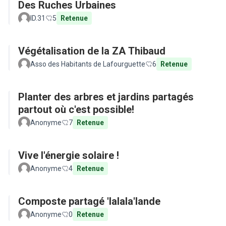
Des Ruches Urbaines
ID.31
5
Retenue
Végétalisation de la ZA Thibaud
Asso des Habitants de Lafourguette
6
Retenue
Planter des arbres et jardins partagés
partout où c'est possible!
Anonyme
7
Retenue
Vive l'énergie solaire !
Anonyme
4
Retenue
Composte partagé 'lalala'lande
Anonyme
0
Retenue