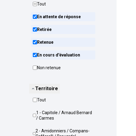
Tout
En attente de réponse
Retirée
Retenue
En cours d'évaluation
Non retenue
Territoire
Tout
1 - Capitole / Arnaud Bernard
/ Carmes
2 - Amidonniers / Compans-