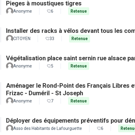
Pieges à moustiques tigres
Anonyme
6
Retenue
Installer des racks à vélos devant tous les c
CITOYEN
33
Retenue
Végétalisation place saint sernin rue alsace pa
Anonyme
5
Retenue
Aménager le Rond-Point des Français Libres et 
Frizac - Duméril - St Joseph
Anonyme
7
Retenue
Déployer des équipements préventifs pour dém
Asso des Habitants de Lafourguette
6
Retenu