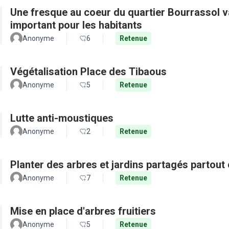
Une fresque au coeur du quartier Bourrassol val
important pour les habitants
Anonyme
6
Retenue
Végétalisation Place des Tibaous
Anonyme
5
Retenue
Lutte anti-moustiques
Anonyme
2
Retenue
Planter des arbres et jardins partagés partout 
Anonyme
7
Retenue
Mise en place d'arbres fruitiers
Anonyme
5
Retenue