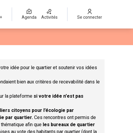
 +
Agenda
Activités
Se connecter
Leaflet
|
©
OpenStreetMap
contributors
mme des points de carte. L'élément peut être utilisé avec un lect
otre idée pour le quartier et soutenir vos idées
ndaient bien aux critères de recevabilité dans le
sur la plateforme
si votre idée n'est pas
liers citoyens pour l’écologie par
ie par quartier.
Ces rencontres ont permis de
r thématique afin que
les bureaux de quartier
ises au vote des habitants par quartier (dont la