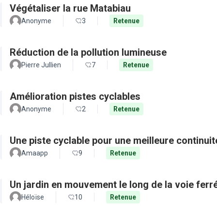
Végétaliser la rue Matabiau
Anonyme
3
Retenue
Réduction de la pollution lumineuse
Pierre Jullien
7
Retenue
Amélioration pistes cyclables
Anonyme
2
Retenue
Une piste cyclable pour une meilleure continui
Amaapp
9
Retenue
Un jardin en mouvement le long de la voie ferré
Héloïse
10
Retenue