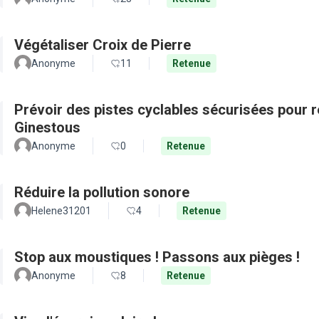
Végétaliser Croix de Pierre
Anonyme
11
Retenue
Prévoir des pistes cyclables sécurisées pour re
Ginestous
Anonyme
0
Retenue
Réduire la pollution sonore
Helene31201
4
Retenue
Stop aux moustiques ! Passons aux pièges !
Anonyme
8
Retenue