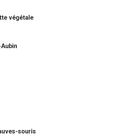
ette végétale
t-Aubin
hauves-souris