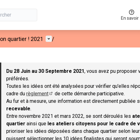
En savoir
Menu utilisateur
n quartier ! 2021
/
 la carte
 suivant est une carte qui présente les éléments de cette page co
Du 28 Juin au 30 Septembre 2021
, vous avez pu proposer v
préférées.
Toutes les idées ont été analysées pour vérifier qu'elles répo
cadre du
règlement
de cette démarche participative.
(S'ouvre dans un nouvel onglet)
Au fur et à mesure, une information est directement publiée 
recevable
.
Entre novembre 2021 et mars 2022, se sont déroulés les
ate
quartier
ainsi que
les ateliers citoyens pour le cadre de v
prioriser les idées déposées dans chaque quartier selon leu
puissent sélectionner les 10 idées finalistes qui seront soum