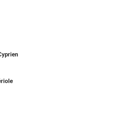
Cyprien
riole