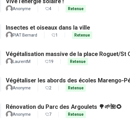
Vive l'énergie solaire !
Anonyme
4
Retenue
Insectes et oiseaux dans la ville
PIAT Bernard
1
Retenue
Végétalisation massive de la place Roguet/St 
LaurentM
19
Retenue
Végétaliser les abords des écoles Marengo-Pé
Anonyme
2
Retenue
Rénovation du Parc des Argoulets 🌳🌱🌺🌻
Anonyme
7
Retenue