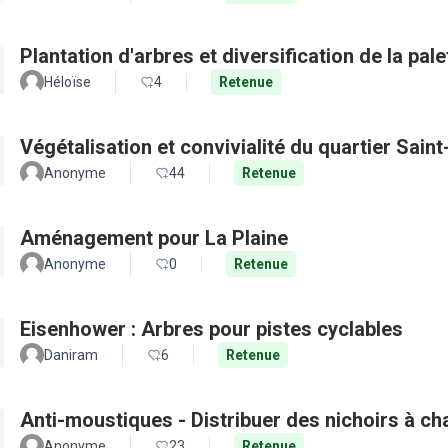
Plantation d'arbres et diversification de la pal
Héloïse
4
Retenue
Végétalisation et convivialité du quartier Sain
Anonyme
44
Retenue
Aménagement pour La Plaine
Anonyme
0
Retenue
Eisenhower : Arbres pour pistes cyclables
Daniram
6
Retenue
Anti-moustiques - Distribuer des nichoirs à c
Anonyme
23
Retenue