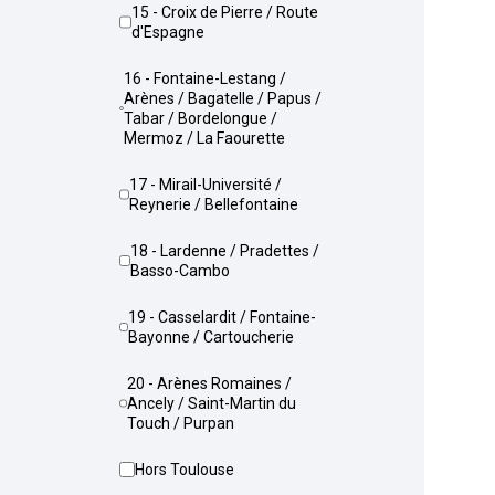
15 - Croix de Pierre / Route
d'Espagne
16 - Fontaine-Lestang /
Arènes / Bagatelle / Papus /
Tabar / Bordelongue /
Mermoz / La Faourette
17 - Mirail-Université /
Reynerie / Bellefontaine
18 - Lardenne / Pradettes /
Basso-Cambo
19 - Casselardit / Fontaine-
Bayonne / Cartoucherie
20 - Arènes Romaines /
Ancely / Saint-Martin du
Touch / Purpan
Hors Toulouse