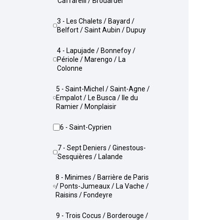
Caffarelli / Brouardel
3 - Les Chalets / Bayard /
Belfort / Saint Aubin / Dupuy
4 - Lapujade / Bonnefoy /
Périole / Marengo / La
Colonne
5 - Saint-Michel / Saint-Agne /
Empalot / Le Busca / Ile du
Ramier / Monplaisir
6 - Saint-Cyprien
7 - Sept Deniers / Ginestous-
Sesquières / Lalande
8 - Minimes / Barrière de Paris
/ Ponts-Jumeaux / La Vache /
Raisins / Fondeyre
9 - Trois Cocus / Borderouge /