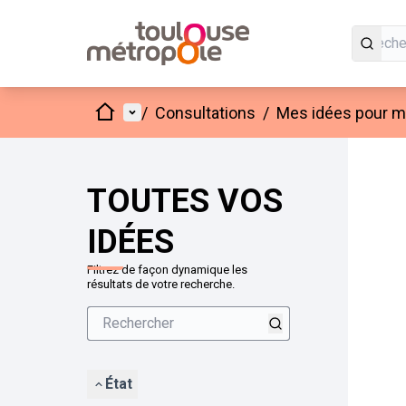
Accueil
Menu principal
/
Consultations
/
Mes idées pour mo
Passer
L'élément
+
−
TOUTES VOS
IDÉES
Filtrez de façon dynamique les
résultats de votre recherche.
État