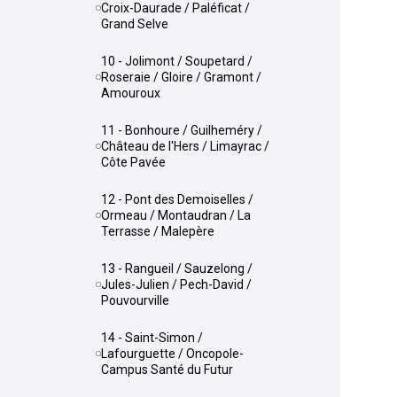
Croix-Daurade / Paléficat /
Grand Selve
10 - Jolimont / Soupetard /
Roseraie / Gloire / Gramont /
Amouroux
11 - Bonhoure / Guilheméry /
Château de l'Hers / Limayrac /
Côte Pavée
12 - Pont des Demoiselles /
Ormeau / Montaudran / La
Terrasse / Malepère
13 - Rangueil / Sauzelong /
Jules-Julien / Pech-David /
Pouvourville
14 - Saint-Simon /
Lafourguette / Oncopole-
Campus Santé du Futur