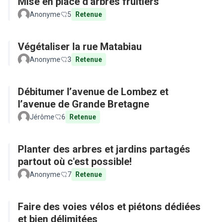
Mise en place d'arbres fruitiers
Anonyme
5
Retenue
Végétaliser la rue Matabiau
Anonyme
3
Retenue
Débitumer l’avenue de Lombez et
l’avenue de Grande Bretagne
Jérôme
6
Retenue
Planter des arbres et jardins partagés
partout où c'est possible!
Anonyme
7
Retenue
Faire des voies vélos et piétons dédiées
et bien délimitées