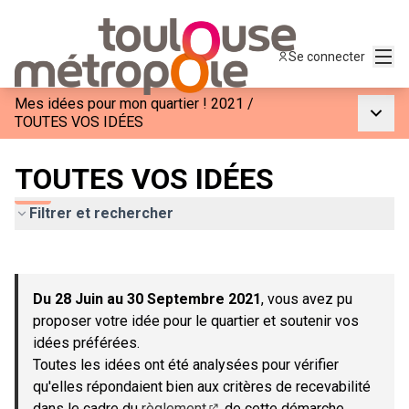
Menu
Se connecter
Mes idées pour mon quartier ! 2021
/
Menu p
TOUTES VOS IDÉES
TOUTES VOS IDÉES
Filtrer et rechercher
Passer la carte
Leaflet
|
©
OpenStreetMap
contributors
L'élément suivant est une carte qui présente les éléments de c
+
Du 28 Juin au 30 Septembre 2021
, vous avez pu
−
proposer votre idée pour le quartier et soutenir vos
idées préférées.
Toutes les idées ont été analysées pour vérifier
qu'elles répondaient bien aux critères de recevabilité
dans le cadre du
règlement
de cette démarche