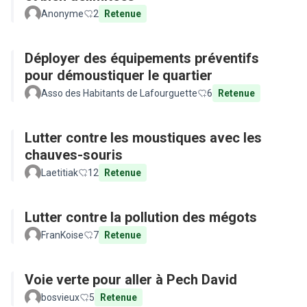
Anonyme
2
Retenue
Déployer des équipements préventifs
pour démoustiquer le quartier
Asso des Habitants de Lafourguette
6
Retenue
Lutter contre les moustiques avec les
chauves-souris
Laetitiak
12
Retenue
Lutter contre la pollution des mégots
FranKoise
7
Retenue
Voie verte pour aller à Pech David
bosvieux
5
Retenue