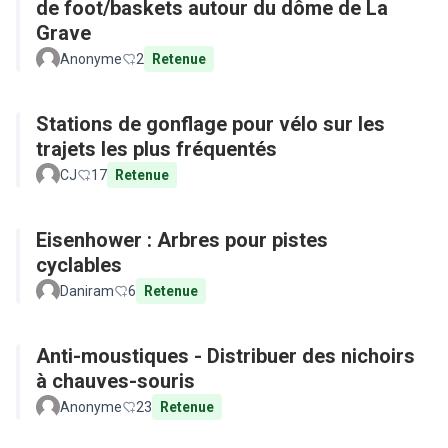
de foot/baskets autour du dôme de La
Grave
Anonyme
2
Retenue
Stations de gonflage pour vélo sur les
trajets les plus fréquentés
CJ
17
Retenue
Eisenhower : Arbres pour pistes
cyclables
Daniram
6
Retenue
Anti-moustiques - Distribuer des nichoirs
à chauves-souris
Anonyme
23
Retenue