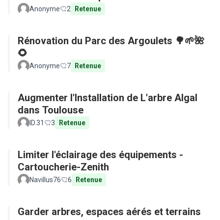
Anonyme
2
Retenue
Rénovation du Parc des Argoulets 🌳🌱🌺
🌻
Anonyme
7
Retenue
Augmenter l'Installation de L'arbre Algal
dans Toulouse
ID.31
3
Retenue
Limiter l'éclairage des équipements -
Cartoucherie-Zenith
Navillus76
6
Retenue
Garder arbres, espaces aérés et terrains