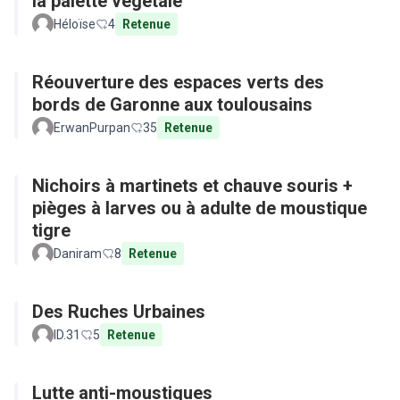
la palette végétale
Héloïse
4
Retenue
Réouverture des espaces verts des
bords de Garonne aux toulousains
ErwanPurpan
35
Retenue
Nichoirs à martinets et chauve souris +
pièges à larves ou à adulte de moustique
tigre
Daniram
8
Retenue
Des Ruches Urbaines
ID.31
5
Retenue
Lutte anti-moustiques