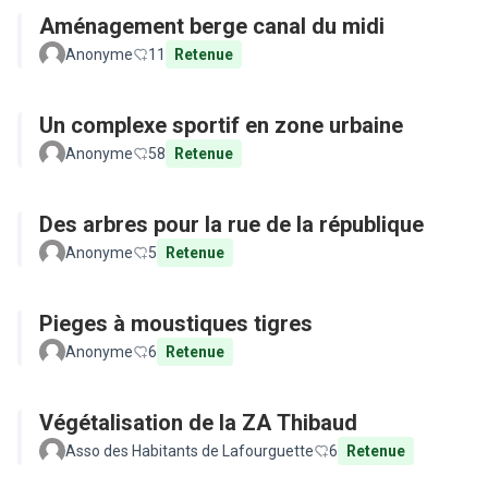
Aménagement berge canal du midi
Anonyme
11
Retenue
Un complexe sportif en zone urbaine
Anonyme
58
Retenue
Des arbres pour la rue de la république
Anonyme
5
Retenue
Pieges à moustiques tigres
Anonyme
6
Retenue
Végétalisation de la ZA Thibaud
Asso des Habitants de Lafourguette
6
Retenue