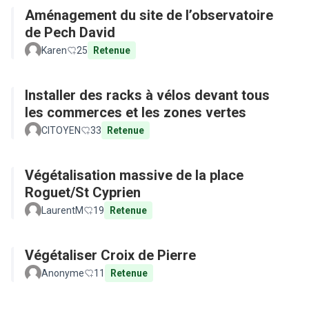
Aménagement du site de l’observatoire
de Pech David
Karen
25
Retenue
Installer des racks à vélos devant tous
les commerces et les zones vertes
CITOYEN
33
Retenue
Végétalisation massive de la place
Roguet/St Cyprien
LaurentM
19
Retenue
Végétaliser Croix de Pierre
Anonyme
11
Retenue