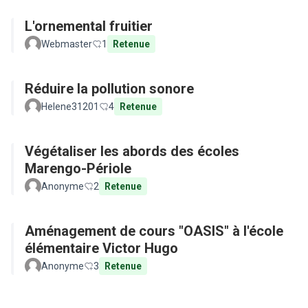
L'ornemental fruitier
Webmaster
1
Retenue
Réduire la pollution sonore
Helene31201
4
Retenue
Végétaliser les abords des écoles
Marengo-Périole
Anonyme
2
Retenue
Aménagement de cours "OASIS" à l'école
élémentaire Victor Hugo
Anonyme
3
Retenue