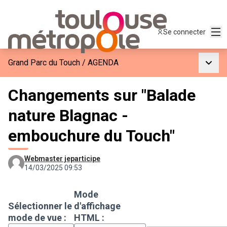
Men
Se connecter
Menu p
Grand Parc du Touch
/
AGENDA
Changements sur "Balade
nature Blagnac -
embouchure du Touch"
Webmaster jeparticipe
14/03/2025 09:53
Mode
Sélectionner le
d'affichage
mode de vue :
HTML :