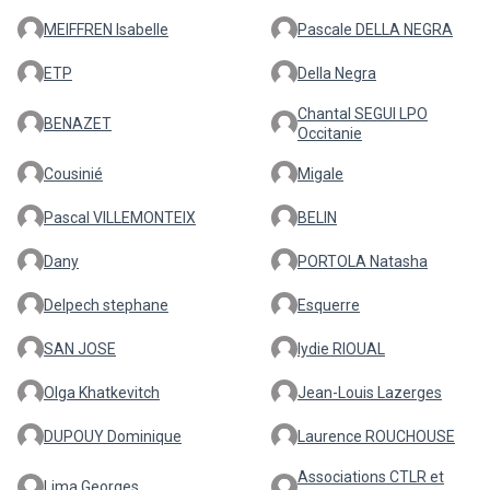
MEIFFREN Isabelle
Pascale DELLA NEGRA
ETP
Della Negra
Chantal SEGUI LPO
BENAZET
Occitanie
Cousinié
Migale
Pascal VILLEMONTEIX
BELIN
Dany
PORTOLA Natasha
Delpech stephane
Esquerre
SAN JOSE
lydie RIOUAL
Olga Khatkevitch
Jean-Louis Lazerges
DUPOUY Dominique
Laurence ROUCHOUSE
Associations CTLR et
Lima Georges