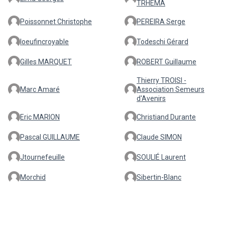
TRHEMA
Poissonnet Christophe
PEREIRA Serge
loeufincroyable
Todeschi Gérard
Gilles MARQUET
ROBERT Guillaume
Thierry TROISI -
Marc Amaré
Association Semeurs
d'Avenirs
Eric MARION
Christiand Durante
Pascal GUILLAUME
Claude SIMON
Jtournefeuille
SOULIÉ Laurent
Morchid
Sibertin-Blanc