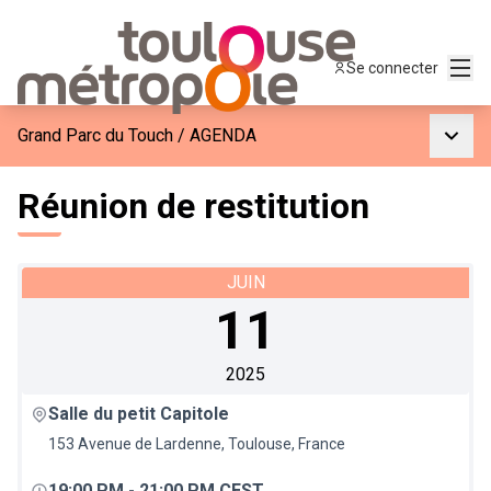
Menu
Se connecter
Menu p
Grand Parc du Touch
/
AGENDA
Réunion de restitution
JUIN
11
2025
Salle du petit Capitole
153 Avenue de Lardenne, Toulouse, France
19:00 PM
-
21:00 PM CEST