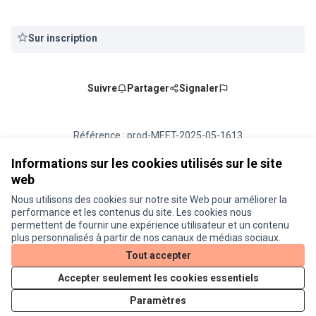
Sur inscription
Suivre
Partager
Signaler
Référence : prod-MEET-2025-05-1613
Numéro de version 9
(sur 9)
voir les autres versions
Ajouter au calendrier
Informations sur les cookies utilisés sur le site
web
Nous utilisons des cookies sur notre site Web pour améliorer la
Conditions d'utilisation
performance et les contenus du site. Les cookies nous
Paramètres des cookies
permettent de fournir une expérience utilisateur et un contenu
Je participe ! sur X
Je participe ! sur Facebook
Je participe ! sur Instagram
plus personnalisés à partir de nos canaux de médias sociaux.
(Lien externe)
(Lien externe)
(Lien externe)
Tout accepter
Accepter seulement les cookies essentiels
Licence Cre
(Lien extern
Paramètres
(Lien externe)
Site réalisé grâce au
logiciel libre Decidim
.