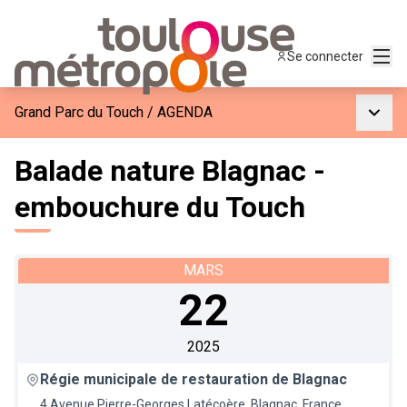
Menu
Se connecter
Menu p
Grand Parc du Touch
/
AGENDA
Balade nature Blagnac -
embouchure du Touch
MARS
22
2025
Régie municipale de restauration de Blagnac
4 Avenue Pierre-Georges Latécoère, Blagnac, France