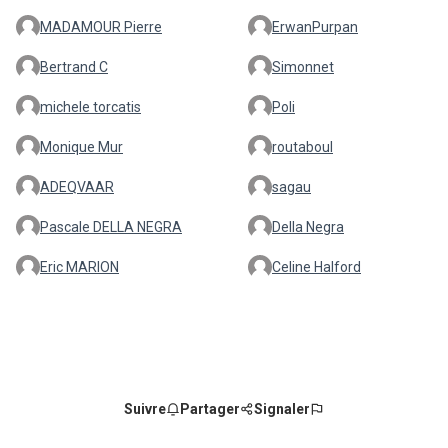
MADAMOUR Pierre
ErwanPurpan
Bertrand C
Simonnet
michele torcatis
Poli
Monique Mur
routaboul
ADEQVAAR
sagau
Pascale DELLA NEGRA
Della Negra
Eric MARION
Celine Halford
Suivre
Partager
Signaler