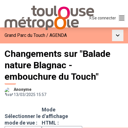
Men
Se connecter
Menu p
Grand Parc du Touch
/
AGENDA
Changements sur "Balade
nature Blagnac -
embouchure du Touch"
Anonyme
13/03/2025 15:57
Mode
Sélectionner le
d'affichage
mode de vue :
HTML :