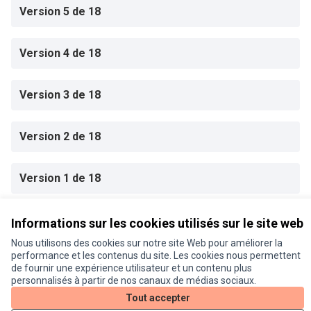
Version 5 de 18
Version 4 de 18
Version 3 de 18
Version 2 de 18
Version 1 de 18
Informations sur les cookies utilisés sur le site web
Conditions d'utilisation
Paramètres des cookies
Nous utilisons des cookies sur notre site Web pour améliorer la
Je participe ! sur X
Je participe ! sur Facebook
Je participe ! sur Instagram
performance et les contenus du site. Les cookies nous permettent
de fournir une expérience utilisateur et un contenu plus
(Lien externe)
(Lien externe)
(Lien externe)
personnalisés à partir de nos canaux de médias sociaux.
Tout accepter