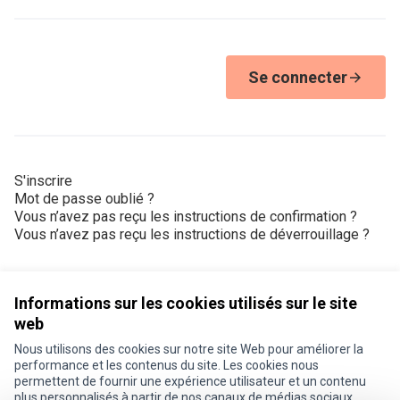
Se connecter
S'inscrire
Mot de passe oublié ?
Vous n’avez pas reçu les instructions de confirmation ?
Vous n’avez pas reçu les instructions de déverrouillage ?
Informations sur les cookies utilisés sur le site
web
Nous utilisons des cookies sur notre site Web pour améliorer la
Conditions d'utilisation
performance et les contenus du site. Les cookies nous
Paramètres des cookies
permettent de fournir une expérience utilisateur et un contenu
Je participe ! sur X
Je participe ! sur Facebook
Je participe ! sur Instagram
plus personnalisés à partir de nos canaux de médias sociaux.