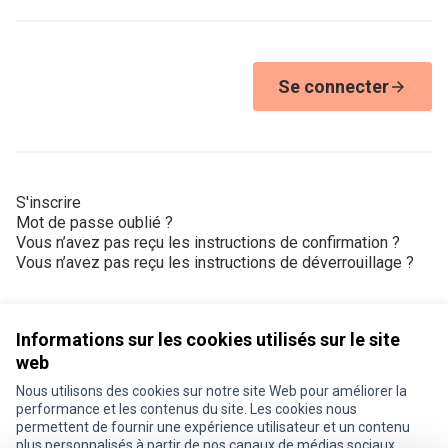
Se connecter
S'inscrire
Mot de passe oublié ?
Vous n’avez pas reçu les instructions de confirmation ?
Vous n’avez pas reçu les instructions de déverrouillage ?
Informations sur les cookies utilisés sur le site
web
Nous utilisons des cookies sur notre site Web pour améliorer la
Conditions d'utilisation
performance et les contenus du site. Les cookies nous
Paramètres des cookies
permettent de fournir une expérience utilisateur et un contenu
Je participe ! sur X
Je participe ! sur Facebook
Je participe ! sur Instagram
plus personnalisés à partir de nos canaux de médias sociaux.