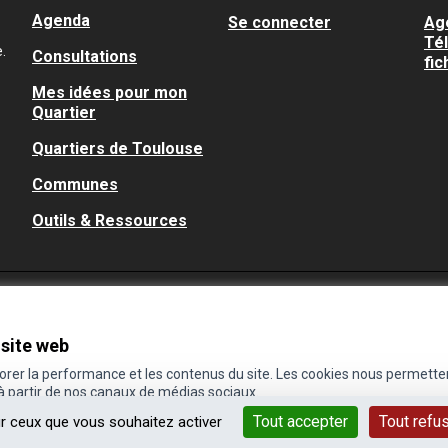
Agenda
Se connecter
Ag
Té
.
Consultations
fic
Mes idées pour mon
Quartier
Quartiers de Toulouse
Communes
Outils & Ressources
 site web
iorer la performance et les contenus du site. Les cookies nous permette
 à partir de nos canaux de médias sociaux.
Tout accepter
Tout refu
ur ceux que vous souhaitez activer