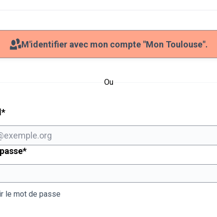
M'identifier avec mon compte "Mon Toulouse".
Ou
Champ obligatoire
l
*
Champ obligatoire
 passe
*
ir le mot de passe