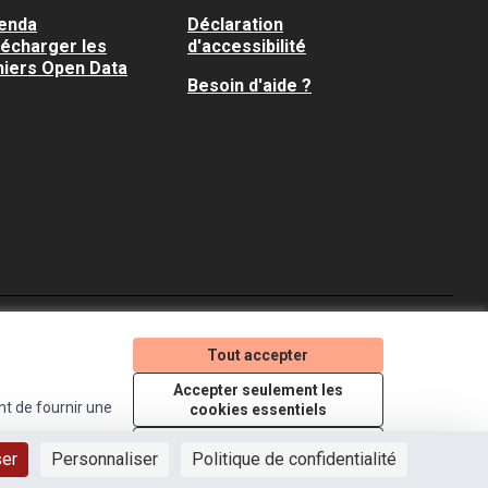
enda
Déclaration
lécharger les
d'accessibilité
hiers Open Data
Besoin d'aide ?
Je participe ! sur X
Je participe ! sur Faceboo
Je participe ! sur In
Tout accepter
(Lien externe)
(Lien externe)
(Lien externe)
Accepter seulement les
nt de fournir une
cookies essentiels
Licence Creative Comm
(Lien externe)
Paramètres
ser
Personnaliser
Politique de confidentialité