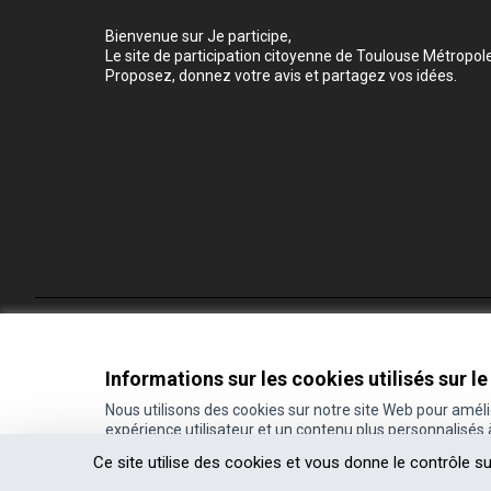
Bienvenue sur Je participe,
Le site de participation citoyenne de Toulouse Métropole
Proposez, donnez votre avis et partagez vos idées.
Conditions d'utilisation
Paramètres des cookies
Informations sur les cookies utilisés sur le
Nous utilisons des cookies sur notre site Web pour amél
expérience utilisateur et un contenu plus personnalisés
(Lien externe)
Site réalisé grâce au
logiciel libre Decidim
.
Ce site utilise des cookies et vous donne le contrôle s
(Lien externe)