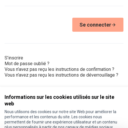
Se connecter
S'inscrire
Mot de passe oublié ?
Vous n’avez pas reçu les instructions de confirmation ?
Vous n’avez pas reçu les instructions de déverrouillage ?
Informations sur les cookies utilisés sur le site
web
Nous utilisons des cookies sur notre site Web pour améliorer la
Conditions d'utilisation
performance et les contenus du site. Les cookies nous
Paramètres des cookies
permettent de fournir une expérience utilisateur et un contenu
Je participe ! sur X
Je participe ! sur Facebook
Je participe ! sur Instagram
plus personnalisés à partir de nos canaux de médias sociaux.