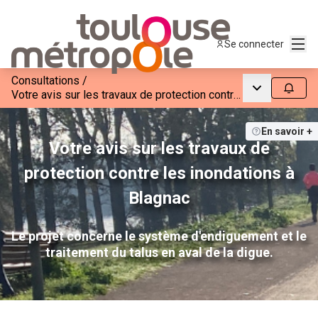
Menu
Se connecter
Consultations
/
Menu princip
Suivre
Votre avis sur les travaux de protection contre les inondations à Blagnac
En savoir +
Votre avis sur les travaux de
protection contre les inondations à
Blagnac
Le projet concerne le système d'endiguement et le
traitement du talus en aval de la digue.