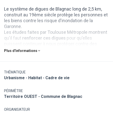
Le système de digues de Blagnac long de 2,5 km,
construit au 19ème siècle protège les personnes et
les biens contre les risque d'inondation de la
Garonne.
Les études faites par Toulouse Métropole montrent
qu'il faut
renforcer ces digues
pour qu'elles
puissent continuer à nous protéger contre des
inondations fréquentes jusqu'à des inondations
Plus d'informations
plus importantes et plus rares.
Un talus non autorisé en aval, long de 2,5 km, au
niveau de la plaine des Quinze Sols, affecte le
fonctionnement des digues et doit être adapté au
THÉMATIQUE
Urbanisme - Habitat - Cadre de vie
cours naturel de la Garonne.
Dans un contexte de changement climatique, le
projet vise à assurer la sécurité des habitants tout
PÉRIMÈTRE
en respectant les activités humaines et le milieu
Territoire OUEST - Commune de Blagnac
naturel.
Il prévoit de renforcer les digues de Blagnac et de
ORGANISATEUR