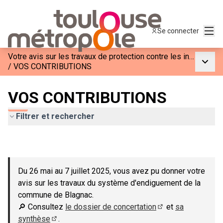
Menu
Se connecter
Votre avis sur les travaux de protection contre les inondations à Blagnac
Menu p
/
VOS CONTRIBUTIONS
VOS CONTRIBUTIONS
Filtrer et rechercher
Du 26 mai au 7 juillet 2025, vous avez pu donner votre
avis sur les travaux du système d'endiguement de la
commune de Blagnac.
🔎 Consultez
le dossier de concertation
et
sa
(S'ouvre dans un n
synthèse
.