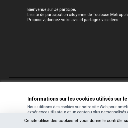
Bienvenue sur Je participe,
Le site de participation citoyenne de Toulouse Métropole
Proposez, donnez votre avis et partagez vos idées.
Conditions d'utilisation
Paramètres des cookies
Informations sur les cookies utilisés sur le
Nous utilisons des cookies sur notre site Web pour amél
expérience utilisateur et un contenu plus personnalisés
(Lien externe)
Site réalisé grâce au
logiciel libre Decidim
.
Ce site utilise des cookies et vous donne le contrôle s
(Lien externe)