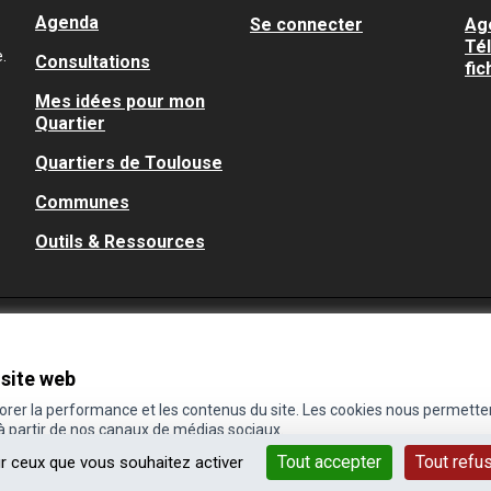
Agenda
Se connecter
Ag
Té
.
Consultations
fic
Mes idées pour mon
Quartier
Quartiers de Toulouse
Communes
Outils & Ressources
 site web
iorer la performance et les contenus du site. Les cookies nous permette
 à partir de nos canaux de médias sociaux.
Tout accepter
Tout refu
ur ceux que vous souhaitez activer