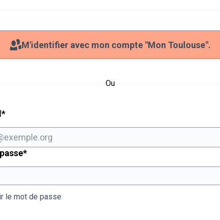
M'identifier avec mon compte "Mon Toulouse".
Ou
Champ obligatoire
l
*
Champ obligatoire
 passe
*
ir le mot de passe