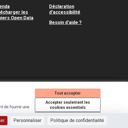
enda
Déclaration
lécharger les
d'accessibilité
hiers Open Data
Besoin d'aide ?
Je participe ! sur X
Je participe ! sur Faceboo
Je participe ! sur In
Tout accepter
(Lien externe)
(Lien externe)
(Lien externe)
Accepter seulement les
nt de fournir une
cookies essentiels
Licence Creative Comm
(Lien externe)
Paramètres
ser
Personnaliser
Politique de confidentialité