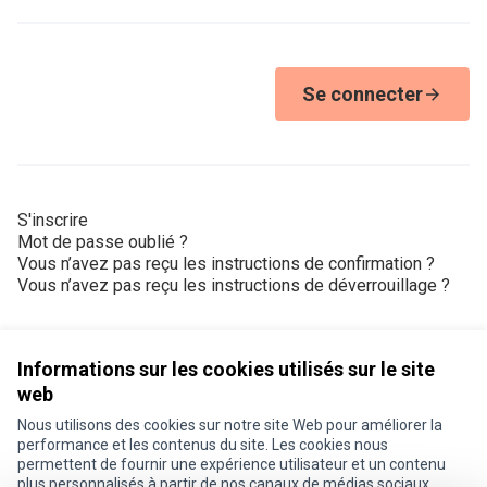
Se connecter
S'inscrire
Mot de passe oublié ?
Vous n’avez pas reçu les instructions de confirmation ?
Vous n’avez pas reçu les instructions de déverrouillage ?
Informations sur les cookies utilisés sur le site
web
Nous utilisons des cookies sur notre site Web pour améliorer la
Conditions d'utilisation
performance et les contenus du site. Les cookies nous
Paramètres des cookies
permettent de fournir une expérience utilisateur et un contenu
Je participe ! sur X
Je participe ! sur Facebook
Je participe ! sur Instagram
plus personnalisés à partir de nos canaux de médias sociaux.