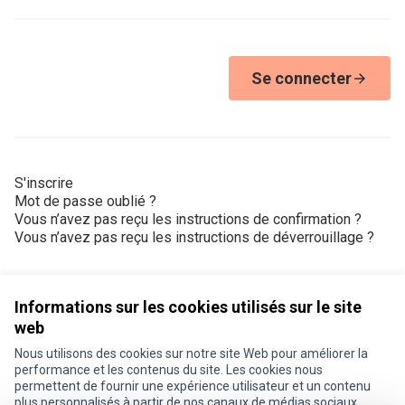
Se connecter
S'inscrire
Mot de passe oublié ?
Vous n’avez pas reçu les instructions de confirmation ?
Vous n’avez pas reçu les instructions de déverrouillage ?
Informations sur les cookies utilisés sur le site
web
Nous utilisons des cookies sur notre site Web pour améliorer la
Conditions d'utilisation
performance et les contenus du site. Les cookies nous
Paramètres des cookies
permettent de fournir une expérience utilisateur et un contenu
Je participe ! sur X
Je participe ! sur Facebook
Je participe ! sur Instagram
plus personnalisés à partir de nos canaux de médias sociaux.