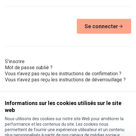
Se connecter
S'inscrire
Mot de passe oublié ?
Vous n’avez pas reçu les instructions de confirmation ?
Vous n’avez pas reçu les instructions de déverrouillage ?
Informations sur les cookies utilisés sur le site
web
Nous utilisons des cookies sur notre site Web pour améliorer la
Conditions d'utilisation
performance et les contenus du site. Les cookies nous
Paramètres des cookies
permettent de fournir une expérience utilisateur et un contenu
Je participe ! sur X
Je participe ! sur Facebook
Je participe ! sur Instagram
plus personnalisés à partir de nos canaux de médias sociaux.