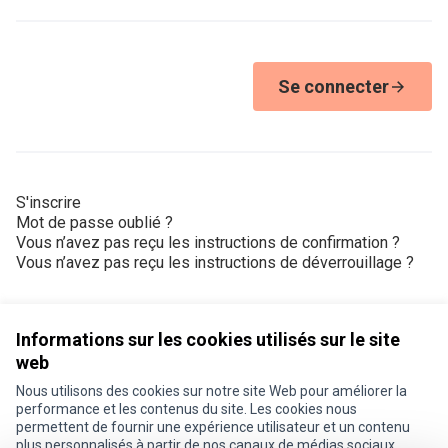
Se connecter
S'inscrire
Mot de passe oublié ?
Vous n’avez pas reçu les instructions de confirmation ?
Vous n’avez pas reçu les instructions de déverrouillage ?
Informations sur les cookies utilisés sur le site
web
Nous utilisons des cookies sur notre site Web pour améliorer la
Conditions d'utilisation
performance et les contenus du site. Les cookies nous
Paramètres des cookies
permettent de fournir une expérience utilisateur et un contenu
Je participe ! sur X
Je participe ! sur Facebook
Je participe ! sur Instagram
plus personnalisés à partir de nos canaux de médias sociaux.