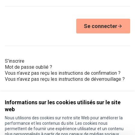
Se connecter
S'inscrire
Mot de passe oublié ?
Vous n’avez pas reçu les instructions de confirmation ?
Vous n’avez pas reçu les instructions de déverrouillage ?
Informations sur les cookies utilisés sur le site
web
Nous utilisons des cookies sur notre site Web pour améliorer la
Conditions d'utilisation
performance et les contenus du site. Les cookies nous
Paramètres des cookies
permettent de fournir une expérience utilisateur et un contenu
Je participe ! sur X
Je participe ! sur Facebook
Je participe ! sur Instagram
plus personnalisés à partir de nos canaux de médias sociaux.