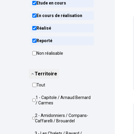
Etude en cours
En cours de réalisation
Réalisé
Reporté
Non réalisable
Territoire
Tout
1 - Capitole / Arnaud Bernard
/ Carmes
2 - Amidonniers / Compans-
Caffarelli / Brouardel
3 - Les Chalets / Bayard /