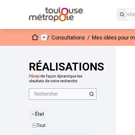
Accueil
Menu principal
/
Consultations
/
Mes idées pour mo
Passer
L'élément
+
−
RÉALISATIONS
Filtrez de façon dynamique les
résultats de votre recherche.
État
Tout