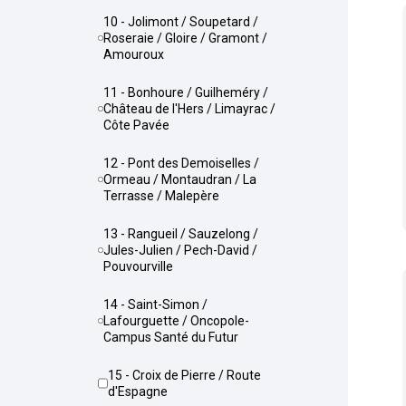
10 - Jolimont / Soupetard /
Roseraie / Gloire / Gramont /
Amouroux
11 - Bonhoure / Guilheméry /
Château de l'Hers / Limayrac /
Côte Pavée
12 - Pont des Demoiselles /
Ormeau / Montaudran / La
Terrasse / Malepère
13 - Rangueil / Sauzelong /
Jules-Julien / Pech-David /
Pouvourville
14 - Saint-Simon /
Lafourguette / Oncopole-
Campus Santé du Futur
15 - Croix de Pierre / Route
d'Espagne