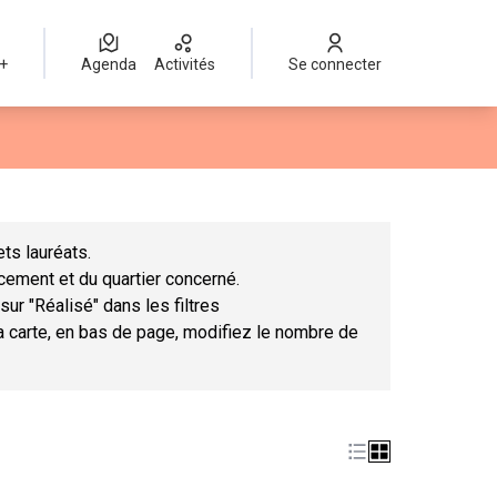
 +
Agenda
Activités
Se connecter
Leaflet
|
©
OpenStreetMap
contributors
mme des points de carte. L'élément peut être utilisé avec un lect
ts lauréats.
ncement et du quartier concerné.
sur "Réalisé" dans les filtres
la carte, en bas de page, modifiez le nombre de