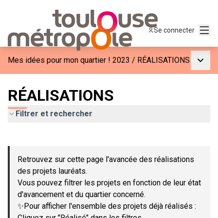
Menu
Se connecter
Menu p
Mes idées pour mon quartier ! 2023
/
RÉALISATIONS
RÉALISATIONS
Filtrer et rechercher
Passer la carte
Leaflet
|
©
OpenStreetMap
contributors
L'élément suivant est une carte qui présente les éléments de c
+
Retrouvez sur cette page l'avancée des réalisations
−
des projets lauréats.
Vous pouvez filtrer les projets en fonction de leur état
d'avancement et du quartier concerné.
✨Pour afficher l'ensemble des projets déjà réalisés :
Cliquez sur "Réalisé" dans les filtres