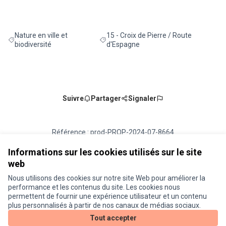
Nature en ville et
15 - Croix de Pierre / Route
Filtrer les résultats de la catégorie : Nature en ville et biodiversité
Filtrer les résultats pour le secteur : 15
biodiversité
d'Espagne
Suivre
Partager
Signaler
Référence : prod-PROP-2024-07-8664
Numéro de version 6
(sur 6)
voir les autres versions
Vérifiez l'empreinte numérique
Informations sur les cookies utilisés sur le site
web
Nous utilisons des cookies sur notre site Web pour améliorer la
Conditions d'utilisation
performance et les contenus du site. Les cookies nous
Paramètres des cookies
permettent de fournir une expérience utilisateur et un contenu
Je participe ! sur X
Je participe ! sur Facebook
Je participe ! sur Instagram
plus personnalisés à partir de nos canaux de médias sociaux.
(Lien externe)
(Lien externe)
(Lien externe)
Tout accepter