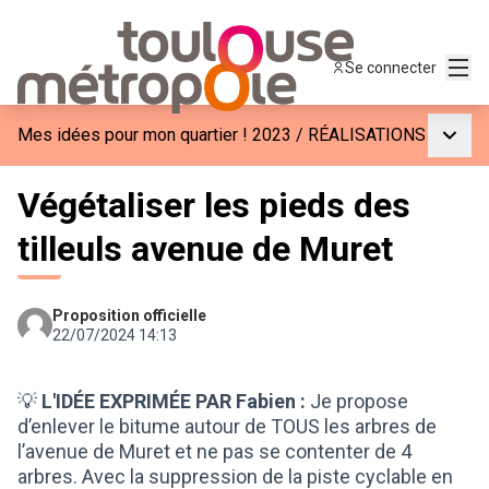
Menu
Se connecter
Menu p
Mes idées pour mon quartier ! 2023
/
RÉALISATIONS
Végétaliser les pieds des
tilleuls avenue de Muret
Proposition officielle
22/07/2024 14:13
💡
L'IDÉE EXPRIMÉE PAR Fabien :
Je propose
d’enlever le bitume autour de TOUS les arbres de
l’avenue de Muret et ne pas se contenter de 4
arbres. Avec la suppression de la piste cyclable en