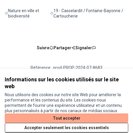
Nature en ville et
19 - Casselardit / Fontaine-Bayonne /
Filtrer les résultats de la catégorie : Nature en ville et biodiversité
Filtrer les résultats pour le secteur : 19 - C
biodiversité
Cartoucherie
Suivre
Partager
Signaler
Référence : prod-PROP-2024-07-8683
Numéro de version 4
(sur 4)
voir les autres versions
Vérifiez l'empreinte numérique
Informations sur les cookies utilisés sur le site
web
Nous utilisons des cookies sur notre site Web pour améliorer la
Conditions d'utilisation
performance et les contenus du site. Les cookies nous
Paramètres des cookies
permettent de fournir une expérience utilisateur et un contenu
Je participe ! sur X
Je participe ! sur Facebook
Je participe ! sur Instagram
plus personnalisés à partir de nos canaux de médias sociaux.
(Lien externe)
(Lien externe)
(Lien externe)
Tout accepter
Accepter seulement les cookies essentiels