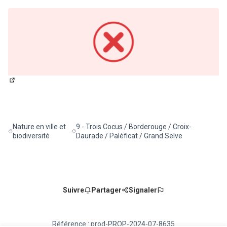
(Lien externe)
Nature en ville et
9 - Trois Cocus / Borderouge / Croix-
Filtrer les résultats de la catégorie : Nature en ville et biodiversité
Filtrer les résultats pour le secteur : 9 - Trois C
biodiversité
Daurade / Paléficat / Grand Selve
Suivre
Partager
Signaler
Référence : prod-PROP-2024-07-8635