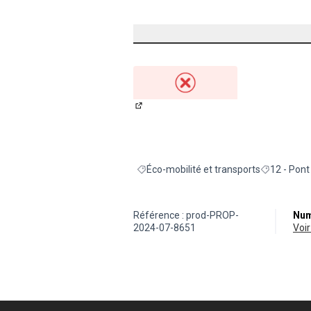
(Lien externe)
Éco-mobilité et transports
12 - Pon
Filtrer les résultats de la catégorie : Éco
Filtrer les
Référence : prod-PROP-
Num
2024-07-8651
vo