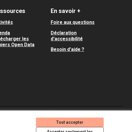
ssources
En savoir +
ivités
Foire aux questions
enda
Déclaration
lécharger les
d'accessibilité
hiers Open Data
Besoin d'aide ?
Je participe ! sur X
Je participe ! sur Faceboo
Je participe ! sur In
Tout accepter
(Lien externe)
(Lien externe)
(Lien externe)
Accepter seulement les