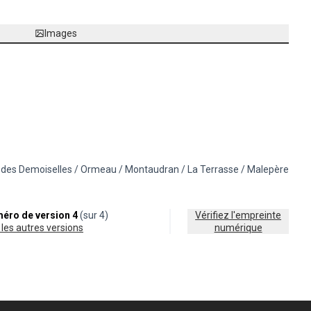
Images
t des Demoiselles / Ormeau / Montaudran / La Terrasse / Malepère
-mobilité et transports
 résultats pour le secteur : 12 - Pont des Demoiselles / Ormeau / Montau
éro de version 4
(sur 4)
Vérifiez l'empreinte
ir les autres versions
numérique