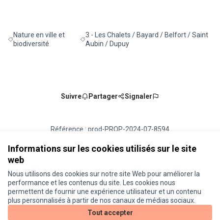
Nature en ville et
3 - Les Chalets / Bayard / Belfort / Saint
Filtrer les résultats de la catégorie : Nature en ville et biodiversité
Filtrer les résultats pour le secteur : 3 - Les 
biodiversité
Aubin / Dupuy
Suivre
Partager
Signaler
Référence : prod-PROP-2024-07-8594
Numéro de version 4
(sur 4)
voir les autres versions
Vérifiez l'empreinte numérique
Informations sur les cookies utilisés sur le site
web
Nous utilisons des cookies sur notre site Web pour améliorer la
Conditions d'utilisation
performance et les contenus du site. Les cookies nous
Paramètres des cookies
permettent de fournir une expérience utilisateur et un contenu
Je participe ! sur X
Je participe ! sur Facebook
Je participe ! sur Instagram
plus personnalisés à partir de nos canaux de médias sociaux.
(Lien externe)
(Lien externe)
(Lien externe)
Tout accepter