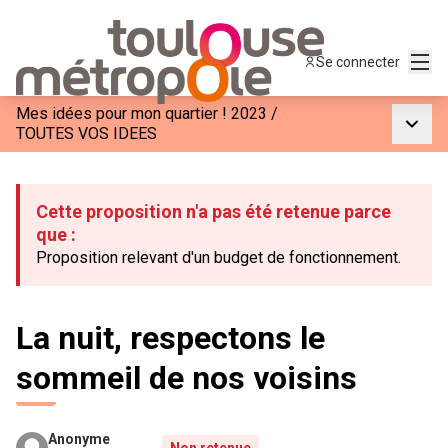
Menu
Se connecter
Mes idées pour mon quartier ! 2023
/
Menu p
TOUTES VOS IDEES
Cette proposition n'a pas été retenue parce
que :
Proposition relevant d'un budget de fonctionnement.
La nuit, respectons le
sommeil de nos voisins
Anonyme