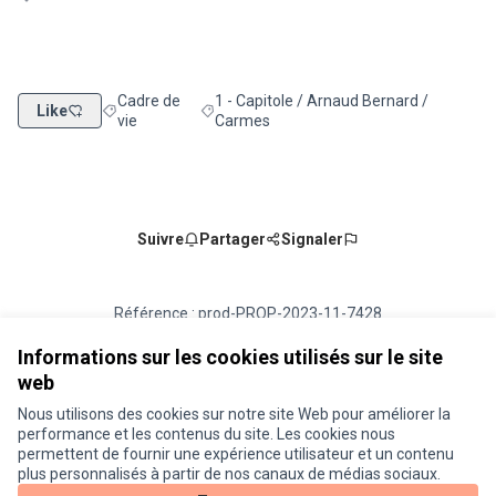
Cadre de
1 - Capitole / Arnaud Bernard /
Like
Filtrer les résultats de la catégorie : Cadre de vie
Filtrer les résultats pour le secteur : 1 - 
vie
Carmes
Suivre
Partager
Signaler
Référence : prod-PROP-2023-11-7428
Numéro de version 1
(sur 1)
voir les autres versions
Vérifiez l'empreinte numérique
Informations sur les cookies utilisés sur le site
web
Nous utilisons des cookies sur notre site Web pour améliorer la
Conditions d'utilisation
performance et les contenus du site. Les cookies nous
Paramètres des cookies
permettent de fournir une expérience utilisateur et un contenu
Je participe ! sur X
Je participe ! sur Facebook
Je participe ! sur Instagram
plus personnalisés à partir de nos canaux de médias sociaux.
(Lien externe)
(Lien externe)
(Lien externe)