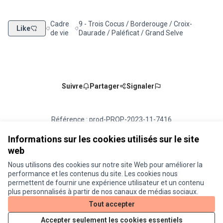
Cadre
9 - Trois Cocus / Borderouge / Croix-
Like
Filtrer les résultats de la catégorie : Cadre de vie
Filtrer les résultats pour le secteur : 9 - Trois
de vie
Daurade / Paléficat / Grand Selve
Suivre
Partager
Signaler
Référence : prod-PROP-2023-11-7416
Numéro de version 1
(sur 1)
voir les autres versions
Vérifiez l'empreinte numérique
Informations sur les cookies utilisés sur le site
web
Nous utilisons des cookies sur notre site Web pour améliorer la
Conditions d'utilisation
performance et les contenus du site. Les cookies nous
Paramètres des cookies
permettent de fournir une expérience utilisateur et un contenu
Je participe ! sur X
Je participe ! sur Facebook
Je participe ! sur Instagram
plus personnalisés à partir de nos canaux de médias sociaux.
(Lien externe)
(Lien externe)
(Lien externe)
Tout accepter
Accepter seulement les cookies essentiels