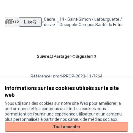
Cadre
14 - Saint-Simon / Lafourguette /
+12
Like
Filtrer les résultats de la catégorie : Cadre de vie
Filtrer les résultats pour le secteur : 1
de vie
Oncopole-Campus Santé du Futur
Suivre
Partager
Signaler
Référence : prod-PROP-2023-11-7264
Numéro de version 1
(sur 1)
voir les autres versions
Vérifiez l'empreinte numérique
Informations sur les cookies utilisés sur le site
web
Nous utilisons des cookies sur notre site Web pour améliorer la
Conditions d'utilisation
performance et les contenus du site. Les cookies nous
Paramètres des cookies
permettent de fournir une expérience utilisateur et un contenu
Je participe ! sur X
Je participe ! sur Facebook
Je participe ! sur Instagram
plus personnalisés à partir de nos canaux de médias sociaux.
(Lien externe)
(Lien externe)
(Lien externe)
Tout accepter