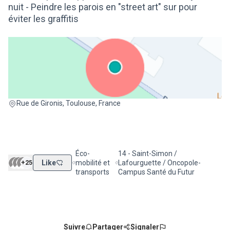
nuit - Peindre les parois en "street art" sur pour
éviter les graffitis
(Lien externe)
Rue de Gironis, Toulouse, France
Éco-
14 - Saint-Simon /
+25
Like
mobilité et
Lafourguette / Oncopole-
Filtrer les résultats de la catégorie : Éco-mobilité
Filtrer les résultats pour le secteu
transports
Campus Santé du Futur
Suivre
Partager
Signaler