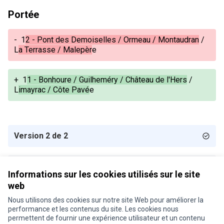
Portée
-
1
2 - Pont des Demoiselles / Ormeau / Montaudran
/
L
a Terrasse / Malepèr
e
+
1
1 - Bonhoure / Guilheméry / Château de l'Hers
/
L
imayrac / Côte Pavé
e
Version 2 de 2
Version 1 de 2
Informations sur les cookies utilisés sur le site
web
Nous utilisons des cookies sur notre site Web pour améliorer la
Conditions d'utilisation
performance et les contenus du site. Les cookies nous
Paramètres des cookies
permettent de fournir une expérience utilisateur et un contenu
Je participe ! sur X
Je participe ! sur Facebook
Je participe ! sur Instagram