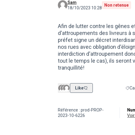
Sam
Non retenue
18/10/2023 10:28
Afin de lutter contre les gênes 
d'attroupements des livreurs à 
préfet signe un décret interdisa
nos rues avec obligation d'éloi
interdiction d'attroupement donc,
tout le temps le cas), ils seron
tranquillité!
Like
Ca
Filtr
Référence : prod-PROP-
Num
2023-10-6226
vo