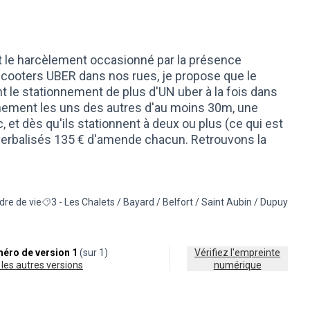
et le harcèlement occasionné par la présence
scooters UBER dans nos rues, je propose que le
nt le stationnement de plus d'UN uber à la fois dans
gnement les uns des autres d'au moins 30m, une
 et dès qu'ils stationnent à deux ou plus (ce qui est
t verbalisés 135 € d'amende chacun. Retrouvons la
dre de vie
3 - Les Chalets / Bayard / Belfort / Saint Aubin / Dupuy
er les résultats de la catégorie : Cadre de vie
Filtrer les résultats pour le secteur : 3 - Les Chalets / Bayard /
éro de version 1
(sur 1)
Vérifiez l'empreinte
ir les autres versions
numérique