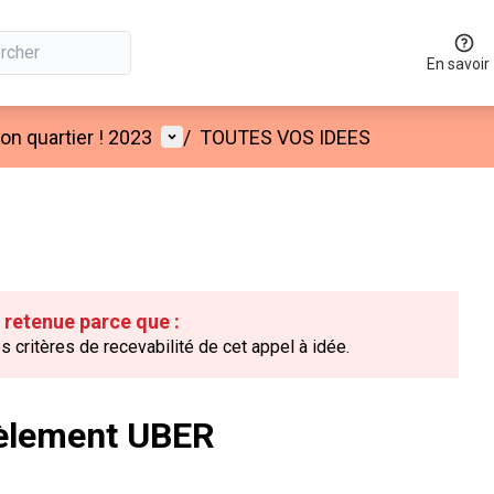
En savoir
Menu utilisateur
n quartier ! 2023
/
TOUTES VOS IDEES
é retenue parce que :
 critères de recevabilité de cet appel à idée.
cèlement UBER