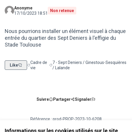
Anonyme
Non retenue
17/10/2023 18:51
Nous pourrions installer un élément visuel à chaque
entrée du quartier des Sept Deniers à l'effigie du
Stade Toulouse
Cadre de
7 - Sept Deniers / Ginestous-Sesquières
Like
Filtrer les résultats de la catégorie : Cadre de vie
Filtrer les résultats pour le secteur : 7 - Se
vie
/ Lalande
Suivre
Partager
Signaler
Référence : prod-PROP-2023-10-6208
Numéro de version 2
(sur 2)
voir les autres versions
Vérifiez l'empreinte numérique
Informations sur les cookies utilisés sur le site