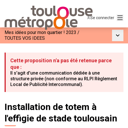
Menu
Se connecter
Mes idées pour mon quartier ! 2023
/
Menu p
TOUTES VOS IDEES
Cette proposition n'a pas été retenue parce
que :
Il s'agit d'une communication dédiée à une
structure privée (non conforme au RLPI Règlement
Local de Publicité Intercommunal).
Installation de totem à
l'effigie de stade toulousain