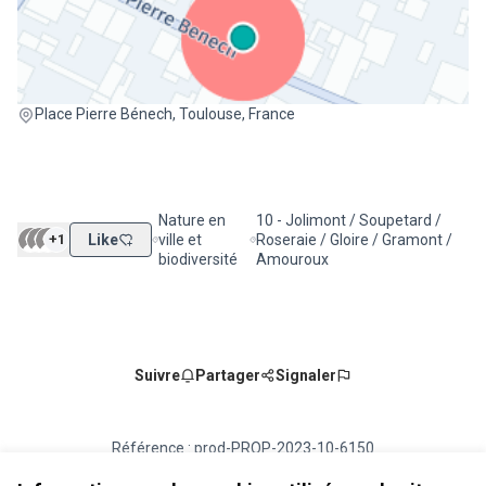
(Lien externe)
Place Pierre Bénech, Toulouse, France
Nature en
10 - Jolimont / Soupetard /
+1
Like
ville et
Roseraie / Gloire / Gramont /
Filtrer les résultats de la catégorie : Nature en vill
Filtrer les résultats pour le secte
biodiversité
Amouroux
Suivre
Partager
Signaler
Référence : prod-PROP-2023-10-6150
Numéro de version 2
(sur 2)
voir les autres versions