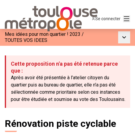
Menu
Se connecter
Mes idées pour mon quartier ! 2023
/
Menu p
TOUTES VOS IDEES
Cette proposition n'a pas été retenue parce
que :
Après avoir été présentée à l’atelier citoyen du
quartier puis au bureau de quartier, elle n’a pas été
sélectionnée comme prioritaire selon ces instances
pour être étudiée et soumise au vote des Toulousains.
Rénovation piste cyclable