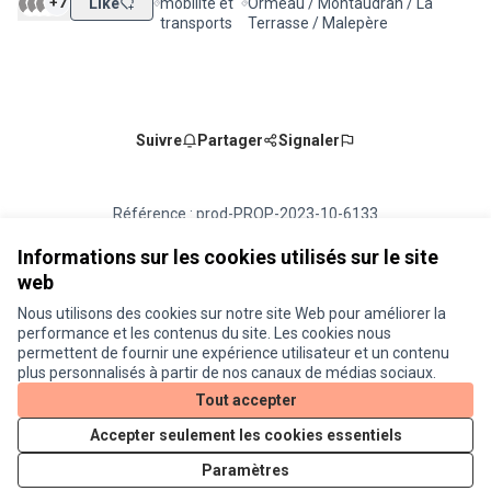
+7
Like
mobilité et
Ormeau / Montaudran / La
Filtrer les résultats de la catégorie : Éco-mobilité
Filtrer les résultats pour le secteu
transports
Terrasse / Malepère
Suivre
Partager
Signaler
Référence : prod-PROP-2023-10-6133
Numéro de version 1
(sur 1)
voir les autres versions
Vérifiez l'empreinte numérique
Informations sur les cookies utilisés sur le site
web
Nous utilisons des cookies sur notre site Web pour améliorer la
Conditions d'utilisation
performance et les contenus du site. Les cookies nous
Paramètres des cookies
permettent de fournir une expérience utilisateur et un contenu
Je participe ! sur X
Je participe ! sur Facebook
Je participe ! sur Instagram
plus personnalisés à partir de nos canaux de médias sociaux.
(Lien externe)
(Lien externe)
(Lien externe)
Tout accepter
Accepter seulement les cookies essentiels
Licence Cre
(Lien extern
Paramètres
(Lien externe)
Site réalisé grâce au
logiciel libre Decidim
.