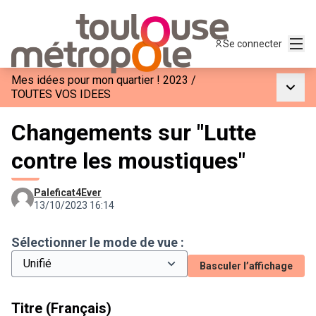
Menu
Se connecter
Mes idées pour mon quartier ! 2023
/
Menu p
TOUTES VOS IDEES
Changements sur "Lutte
contre les moustiques"
Paleficat4Ever
13/10/2023 16:14
Sélectionner le mode de vue :
Basculer l’affichage
Titre (Français)