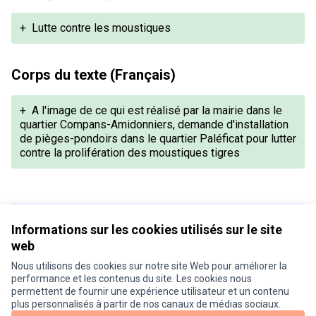
+
Lutte contre les moustiques
Corps du texte (Français)
+
A l'image de ce qui est réalisé par la mairie dans le
quartier Compans-Amidonniers, demande d'installation
de pièges-pondoirs dans le quartier Paléficat pour lutter
contre la prolifération des moustiques tigres
Version 1 de 1
Informations sur les cookies utilisés sur le site
web
Nous utilisons des cookies sur notre site Web pour améliorer la
Conditions d'utilisation
performance et les contenus du site. Les cookies nous
Paramètres des cookies
permettent de fournir une expérience utilisateur et un contenu
Je participe ! sur X
Je participe ! sur Facebook
Je participe ! sur Instagram
plus personnalisés à partir de nos canaux de médias sociaux.